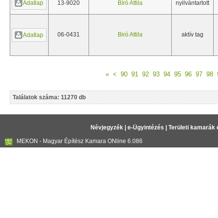
Adatlap
13-9020
Bíró Attila
nyilvántartott
06-0431
Biró Attila
aktív tag
Adatlap
«
<
90
91
92
93
94
95
96
97
98
Találatok száma: 11270 db
Névjegyzék
|
e-Ügyintézés
|
Területi kamarák 
MEKON - Magyar Építész Kamara ONline 6.086