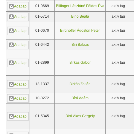
01-0669
Billinger Lászlóné Földes Éva
aktív tag
Adatlap
01-5714
Binó Beáta
aktív tag
Adatlap
01-0670
Birghoffer Ágoston Péter
aktív tag
Adatlap
01-6442
Biri Balázs
aktív tag
Adatlap
01-2899
Birkás Gábor
aktív tag
Adatlap
13-1337
Birkás Zoltán
aktív tag
Adatlap
10-0272
Bíró Ádám
aktív tag
Adatlap
01-5345
Biró Ákos Gergely
aktív tag
Adatlap