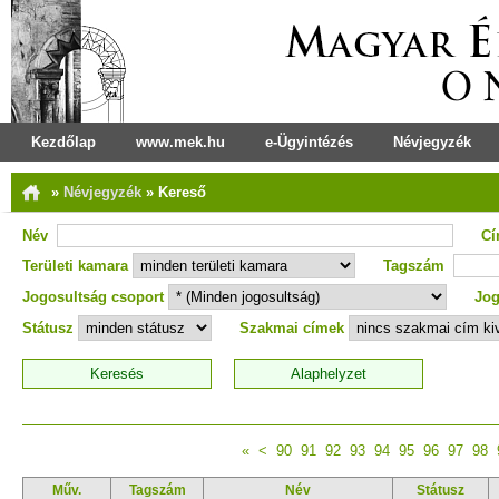
Kezdőlap
www.mek.hu
e-Ügyintézés
Névjegyzék
»
Névjegyzék
»
Kereső
Név
C
Területi kamara
Tagszám
Jogosultság csoport
Jog
Státusz
Szakmai címek
«
<
90
91
92
93
94
95
96
97
98
Műv.
Tagszám
Név
Státusz