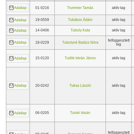
Adatlap
01-0216
Trummer Tamás
aktív tag
19-0559
Tubákos Ádám
aktív tag
Adatlap
14-0406
Tuboly Kata
aktív tag
Adatlap
felfüggesztett
Adatlap
18-0229
Tubolyné Balázs Nóra
tag
15-0120
Tudlik István János
aktív tag
Adatlap
Adatlap
20-0242
Tuksa László
aktív tag
06-0205
Tuloki István
aktív tag
Adatlap
felfüggesztett