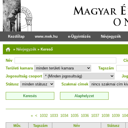
Kezdőlap
www.mek.hu
e-Ügyintézés
Névjegyzék
»
Névjegyzék
»
Kereső
Név
C
Területi kamara
Tagszám
Jogosultság csoport
Jog
Státusz
Szakmai címek
«
<
1032
1033
1034
1035
1036
1037
1038
1039
104
Műv.
Tagszám
Név
Státusz