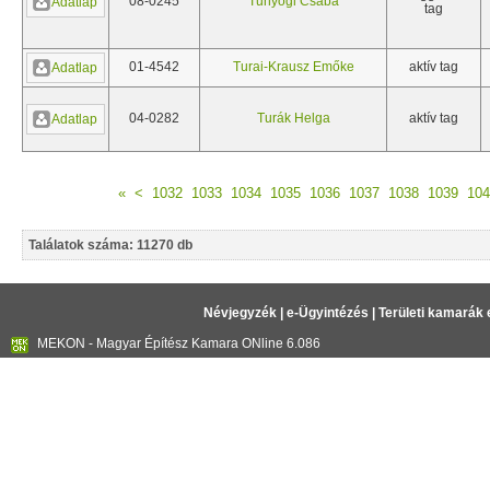
08-0245
Tunyogi Csaba
Adatlap
tag
01-4542
Turai-Krausz Emőke
aktív tag
Adatlap
04-0282
Turák Helga
aktív tag
Adatlap
«
<
1032
1033
1034
1035
1036
1037
1038
1039
104
Találatok száma: 11270 db
Névjegyzék
|
e-Ügyintézés
|
Területi kamarák 
MEKON - Magyar Építész Kamara ONline 6.086