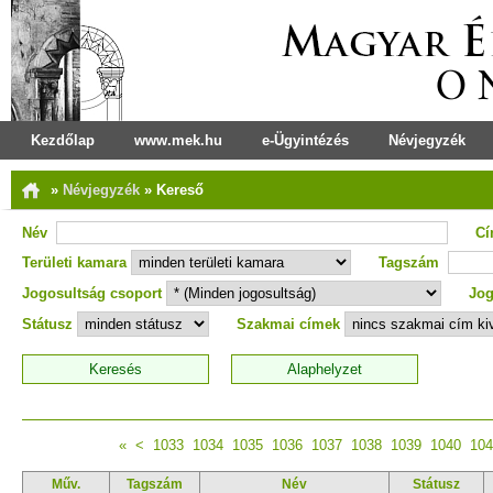
Kezdőlap
www.mek.hu
e-Ügyintézés
Névjegyzék
»
Névjegyzék
»
Kereső
Név
C
Területi kamara
Tagszám
Jogosultság csoport
Jog
Státusz
Szakmai címek
«
<
1033
1034
1035
1036
1037
1038
1039
1040
104
Műv.
Tagszám
Név
Státusz