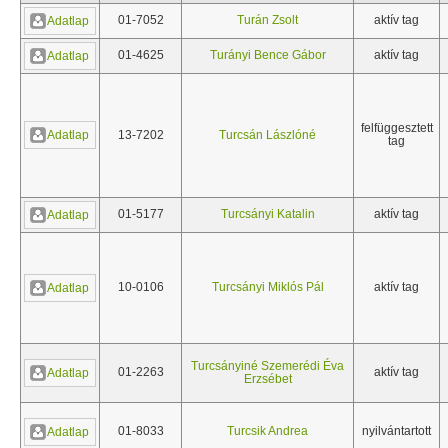
01-7052
Turán Zsolt
aktív tag
Adatlap
01-4625
Turányi Bence Gábor
aktív tag
Adatlap
felfüggesztett
Adatlap
13-7202
Turcsán Lászlóné
tag
01-5177
Turcsányi Katalin
aktív tag
Adatlap
10-0106
Turcsányi Miklós Pál
aktív tag
Adatlap
Turcsányiné Szemerédi Éva
01-2263
aktív tag
Adatlap
Erzsébet
01-8033
Turcsik Andrea
nyilvántartott
Adatlap