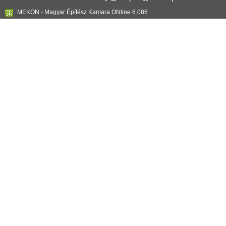
MEKON - Magyar Építész Kamara ONline 6.086