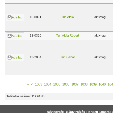
16-0091
Túri Attila
aktív tag
Adatlap
13-0316
Turi Attila Róbert
aktív tag
Adatlap
13-2054
Turi Gábor
aktív tag
Adatlap
«
<
1033
1034
1035
1036
1037
1038
1039
1040
104
Találatok száma: 11270 db
Névjegyzék
|
e-Ügyintézés
|
Területi kamarák 