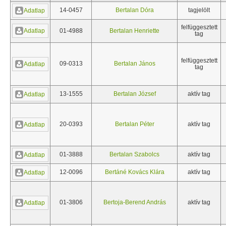
14-0457
Bertalan Dóra
tagjelölt
Adatlap
felfüggesztett
Adatlap
01-4988
Bertalan Henriette
tag
felfüggesztett
09-0313
Bertalan János
Adatlap
tag
13-1555
Bertalan József
aktív tag
Adatlap
20-0393
Bertalan Péter
aktív tag
Adatlap
01-3888
Bertalan Szabolcs
aktív tag
Adatlap
12-0096
Bertáné Kovács Klára
aktív tag
Adatlap
01-3806
Bertoja-Berend András
aktív tag
Adatlap