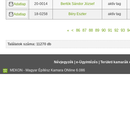
20-0014
Bertók Sándor József
aktív tag
Adatlap
18-0258
Béry Eszter
aktív tag
Adatlap
«
<
86
87
88
89
90
91
92
93
9
Találatok száma: 11270 db
Névjegyzék
|
e-Ügyintézés
|
Területi kamarák 
MEKON - Magyar Építész Kamara ONline 6.086