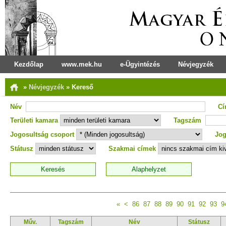
Kezdőlap
www.mek.hu
e-Ügyintézés
Névjegyzék
»
Névjegyzék
»
Kereső
Név
C
Területi kamara
Tagszám
Jogosultság csoport
Jog
Státusz
Szakmai címek
«
<
86
87
88
89
90
91
92
93
9
Műv.
Tagszám
Név
Státusz