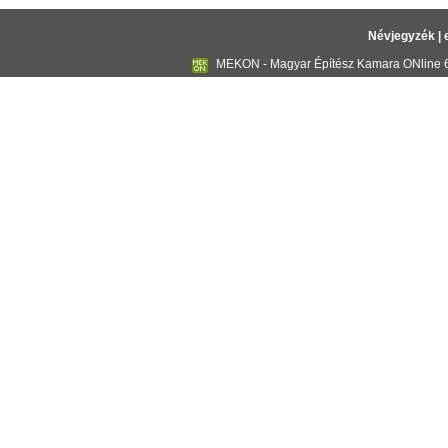
Névjegyzék
|
MEKON - Magyar Építész Kamara ONline 