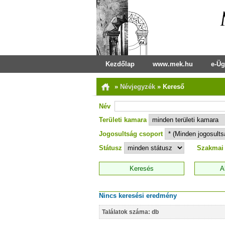
Kezdőlap
www.mek.hu
e-Üg
»
Névjegyzék
»
Kereső
Név
Területi kamara
Jogosultság csoport
Státusz
Szakmai
Nincs keresési eredmény
Találatok száma: db