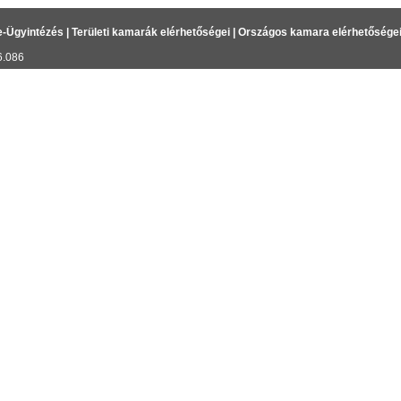
e-Ügyintézés
|
Területi kamarák elérhetőségei
|
Országos kamara elérhetősége
6.086