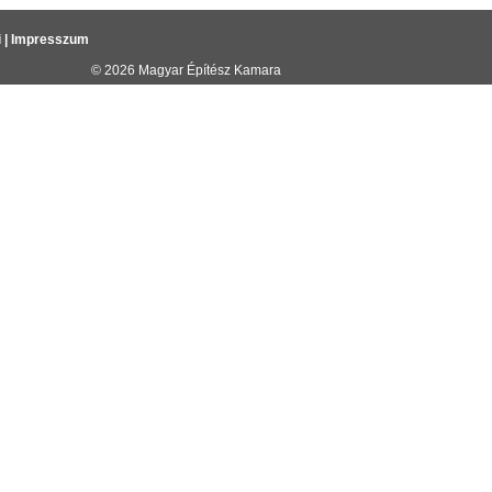
i
|
Impresszum
© 2026
Magyar Építész Kamara