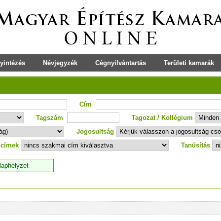
yintézés
Névjegyzék
Cégnyilvántartás
Területi kamarák
Cím
Tagszám
Tagozat / Kollégium
Jogosultság
 címek
Tanúsítás