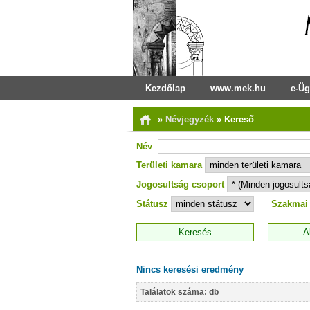
Kezdőlap
www.mek.hu
e-Üg
»
Névjegyzék
»
Kereső
Név
Területi kamara
Jogosultság csoport
Státusz
Szakmai
Nincs keresési eredmény
Találatok száma: db