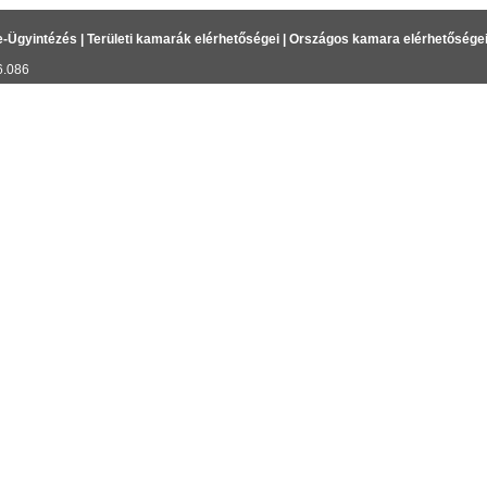
e-Ügyintézés
|
Területi kamarák elérhetőségei
|
Országos kamara elérhetősége
6.086