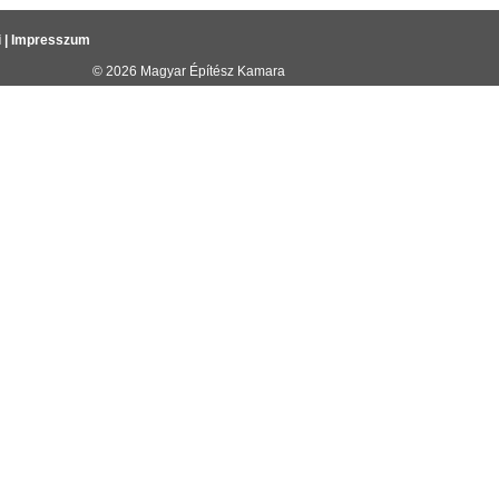
i
|
Impresszum
© 2026
Magyar Építész Kamara