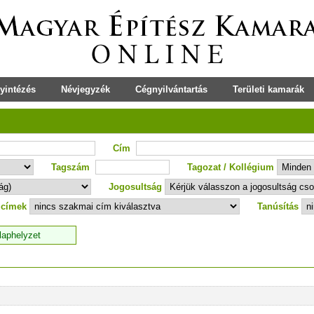
yintézés
Névjegyzék
Cégnyilvántartás
Területi kamarák
Cím
Tagszám
Tagozat / Kollégium
Jogosultság
 címek
Tanúsítás