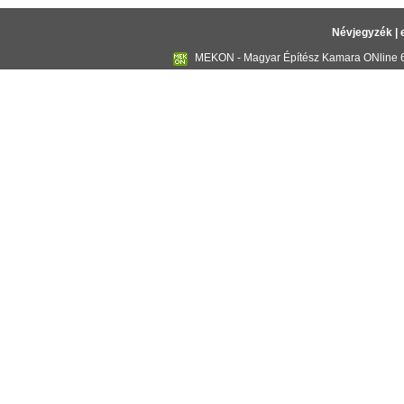
Névjegyzék
|
MEKON - Magyar Építész Kamara ONline 