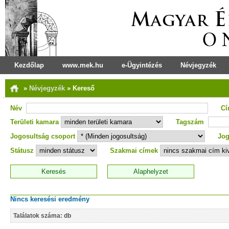
Kezdőlap
www.mek.hu
e-Ügyintézés
Névjegyzék
»
Névjegyzék
»
Kereső
Név
C
Területi kamara
Tagszám
Jogosultság csoport
Jog
Státusz
Szakmai címek
Nincs keresési eredmény
Találatok száma: db