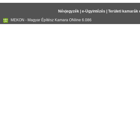
Névjegyzék
|
e-Ügyintézés
|
Területi kamarák 
MEKON - Magyar Építész Kamara ONline 6.086