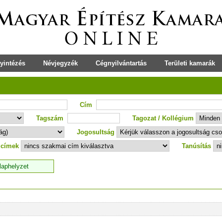
yintézés
Névjegyzék
Cégnyilvántartás
Területi kamarák
Cím
Tagszám
Tagozat / Kollégium
Jogosultság
 címek
Tanúsítás