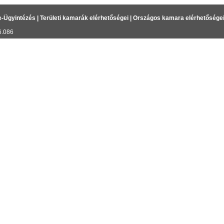
e-Ügyintézés
|
Területi kamarák elérhetőségei
|
Országos kamara elérhetősége
6.086