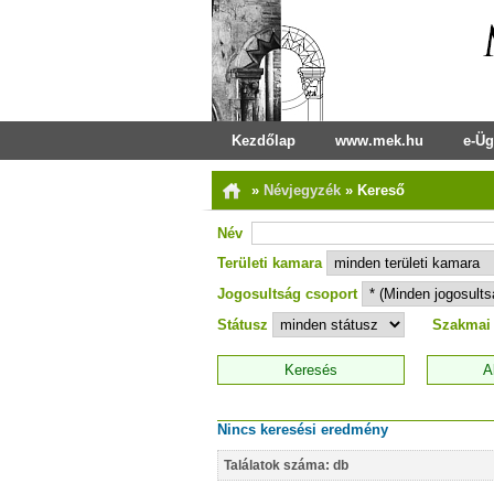
Kezdőlap
www.mek.hu
e-Üg
»
Névjegyzék
»
Kereső
Név
Területi kamara
Jogosultság csoport
Státusz
Szakmai
Nincs keresési eredmény
Találatok száma: db