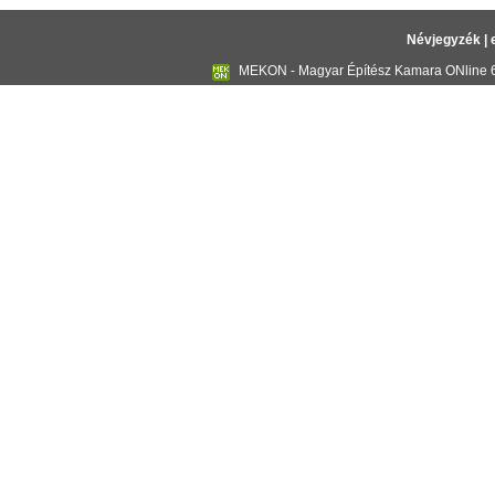
Névjegyzék
|
MEKON - Magyar Építész Kamara ONline 