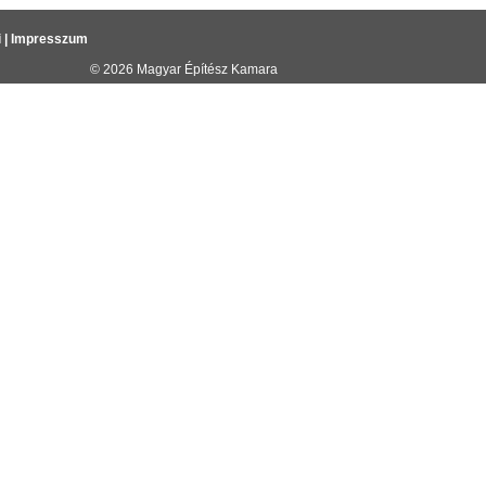
i
|
Impresszum
© 2026
Magyar Építész Kamara