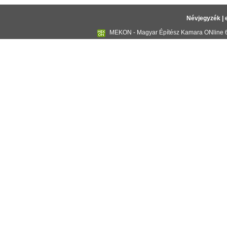
Névjegyzék
|
MEKON - Magyar Építész Kamara ONline 