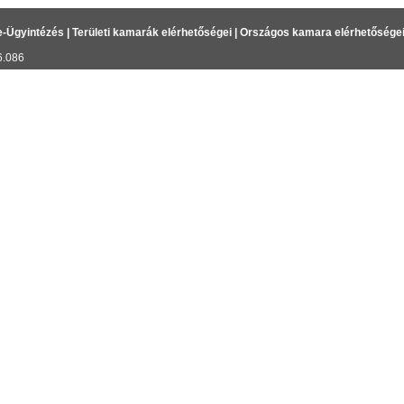
e-Ügyintézés
|
Területi kamarák elérhetőségei
|
Országos kamara elérhetősége
6.086