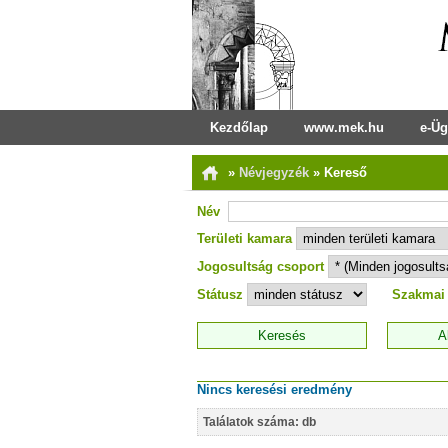
Kezdőlap
www.mek.hu
e-Üg
»
Névjegyzék
»
Kereső
Név
Területi kamara
Jogosultság csoport
Státusz
Szakmai
Nincs keresési eredmény
Találatok száma: db