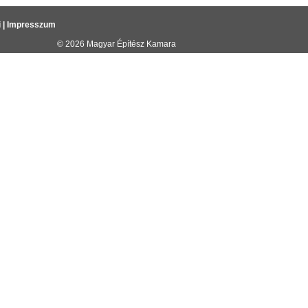
i
|
Impresszum
© 2026
Magyar Építész Kamara