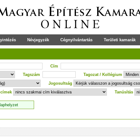
yintézés
Névjegyzék
Cégnyilvántartás
Területi kamarák
Cím
Tagszám
Tagozat / Kollégium
Jogosultság
 címek
Tanúsítás