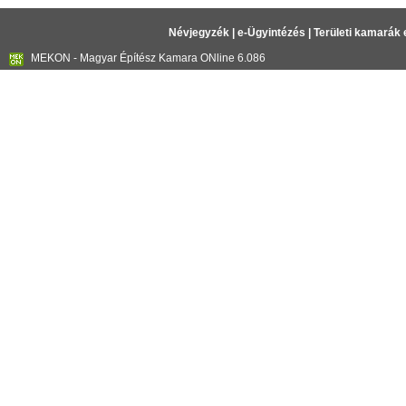
Névjegyzék
|
e-Ügyintézés
|
Területi kamarák 
MEKON - Magyar Építész Kamara ONline 6.086