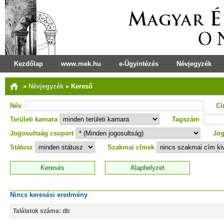
Kezdőlap
www.mek.hu
e-Ügyintézés
Névjegyzék
»
Névjegyzék
»
Kereső
Név
C
Területi kamara
Tagszám
Jogosultság csoport
Jog
Státusz
Szakmai címek
Nincs keresési eredmény
Találatok száma: db