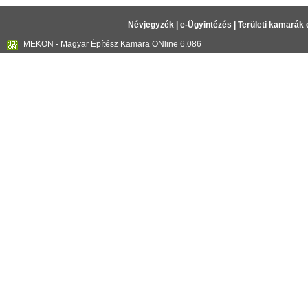
Névjegyzék
|
e-Ügyintézés
|
Területi kamarák 
MEKON - Magyar Építész Kamara ONline 6.086