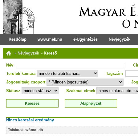
Kezdőlap
www.mek.hu
e-Ügyintézés
Névjegyzék
»
Névjegyzék
»
Kereső
Név
C
Területi kamara
Tagszám
Jogosultság csoport
Jog
Státusz
Szakmai címek
Nincs keresési eredmény
Találatok száma: db