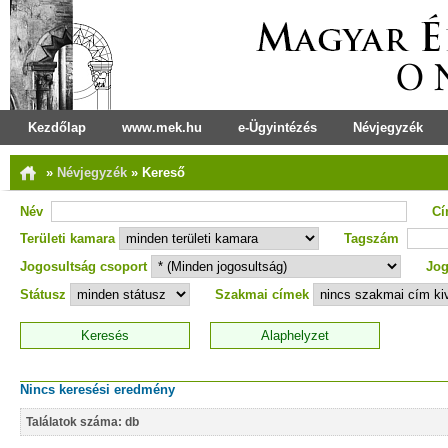
Kezdőlap
www.mek.hu
e-Ügyintézés
Névjegyzék
»
Névjegyzék
»
Kereső
Név
C
Területi kamara
Tagszám
Jogosultság csoport
Jog
Státusz
Szakmai címek
Nincs keresési eredmény
Találatok száma: db