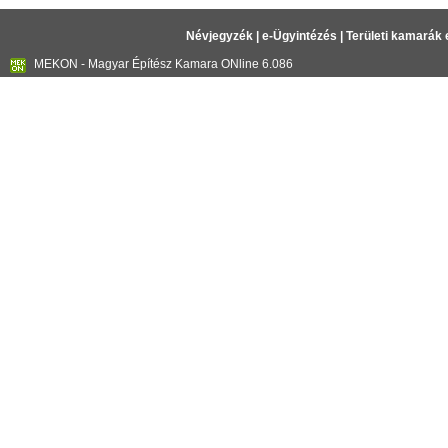
Névjegyzék
|
e-Ügyintézés
|
Területi kamarák 
MEKON - Magyar Építész Kamara ONline 6.086