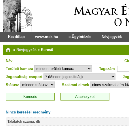
Kezdőlap
www.mek.hu
e-Ügyintézés
Névjegyzék
»
Névjegyzék
»
Kereső
Név
C
Területi kamara
Tagszám
Jogosultság csoport
Jog
Státusz
Szakmai címek
Nincs keresési eredmény
Találatok száma: db