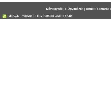
Névjegyzék
|
e-Ügyintézés
|
Területi kamarák 
MEKON - Magyar Építész Kamara ONline 6.086