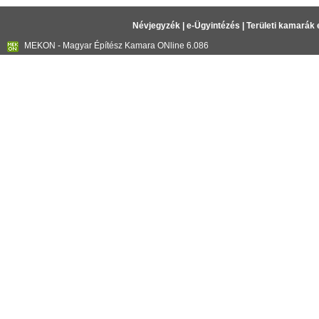
Névjegyzék
|
e-Ügyintézés
|
Területi kamarák 
MEKON - Magyar Építész Kamara ONline 6.086