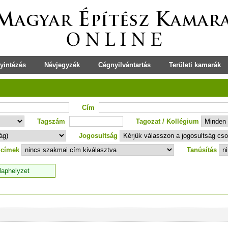
yintézés
Névjegyzék
Cégnyilvántartás
Területi kamarák
Cím
Tagszám
Tagozat / Kollégium
Jogosultság
 címek
Tanúsítás