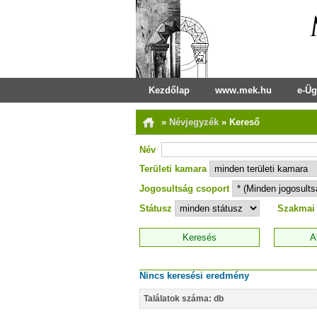
Kezdőlap
www.mek.hu
e-Üg
»
Névjegyzék
»
Kereső
Név
Területi kamara
Jogosultság csoport
Státusz
Szakmai
Nincs keresési eredmény
Találatok száma: db