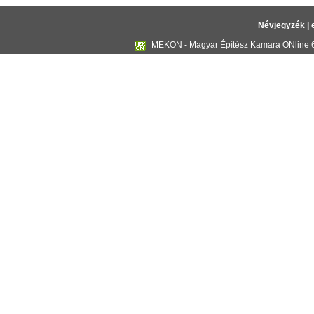
Névjegyzék
|
MEKON - Magyar Építész Kamara ONline 