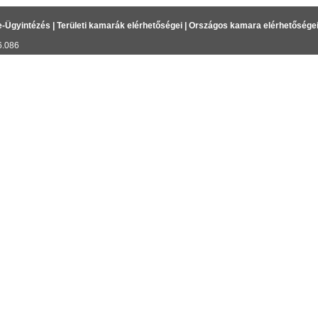
e-Ügyintézés
|
Területi kamarák elérhetőségei
|
Országos kamara elérhetősége
6.086