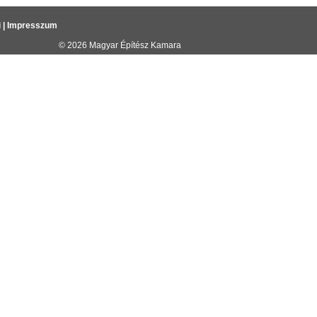
i
|
Impresszum
© 2026
Magyar Építész Kamara