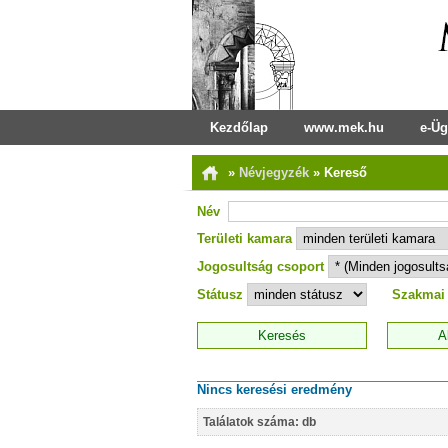
Kezdőlap
www.mek.hu
e-Üg
»
Névjegyzék
»
Kereső
Név
Területi kamara
Jogosultság csoport
Státusz
Szakmai
Nincs keresési eredmény
Találatok száma: db