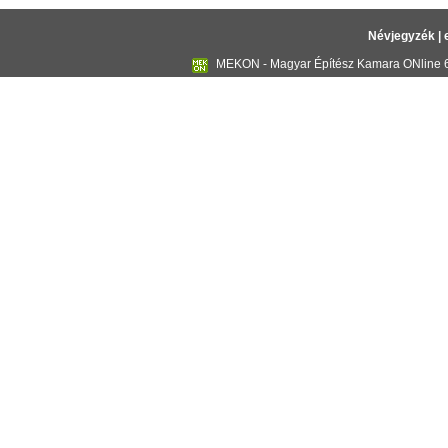
Névjegyzék
|
MEKON - Magyar Építész Kamara ONline 