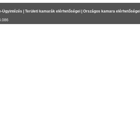
e-Ügyintézés
|
Területi kamarák elérhetőségei
|
Országos kamara elérhetősége
6.086