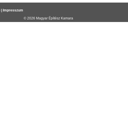
i
|
Impresszum
© 2026
Magyar Építész Kamara