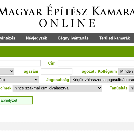
yintézés
Névjegyzék
Cégnyilvántartás
Területi kamarák
Cím
Tagszám
Tagozat / Kollégium
Jogosultság
 címek
Tanúsítás