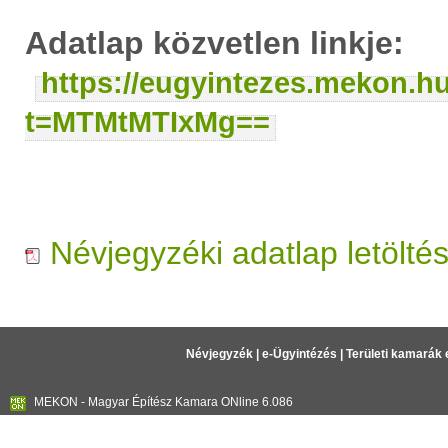
Adatlap közvetlen linkje:
https://eugyintezes.mekon.h
t=MTMtMTIxMg==
Névjegyzéki adatlap letölté
Névjegyzék
|
e-Ügyintézés
|
Területi kamarák 
MEKON - Magyar Építész Kamara ONline 6.086