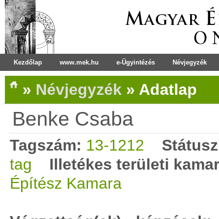
Kezdőlap
www.mek.hu
e-Ügyintézés
Névjegyzék
»
Névjegyzék
»
Adatlap
Benke Csaba
Tagszám:
13-1212
Státusz
tag
Illetékes területi kama
Építész Kamara