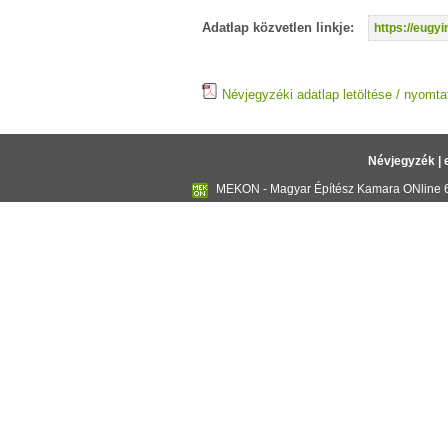
Adatlap közvetlen linkje:
https://eug
Névjegyzéki adatlap letöltése / nyomta
Névjegyzék
|
MEKON - Magyar Építész Kamara ONline 