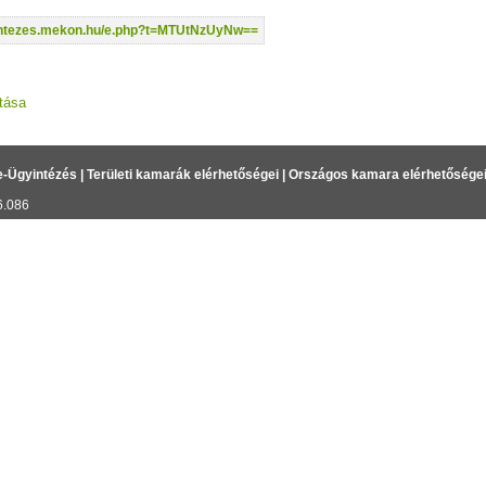
yintezes.mekon.hu/e.php?t=MTUtNzUyNw==
tása
e-Ügyintézés
|
Területi kamarák elérhetőségei
|
Országos kamara elérhetősége
6.086