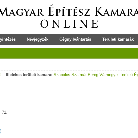
yintézés
Névjegyzék
Cégnyilvántartás
Területi kamarák
t
Illetékes területi kamara:
Szabolcs-Szatmár-Bereg Vármegyei Területi É
. 71.
)