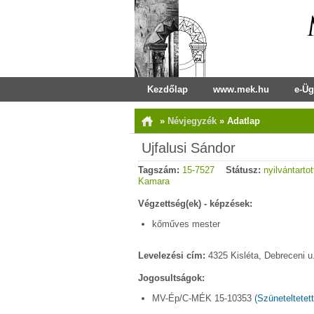
Kezdőlap
www.mek.hu
e-Üg
»
Névjegyzék
»
Adatlap
Ujfalusi Sándor
Tagszám:
15-7527
Státusz:
nyilvántartot
Kamara
Végzettség(ek) - képzések:
kőműves mester
Levelezési cím:
4325 Kisléta, Debreceni u
Jogosultságok:
MV-Ép/C-MÉK 15-10353
(Szüneteltetett