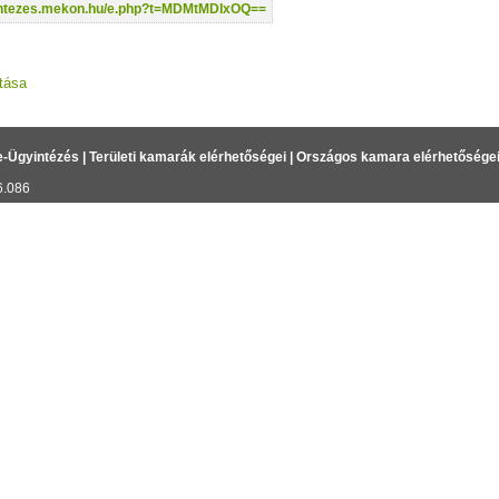
yintezes.mekon.hu/e.php?t=MDMtMDIxOQ==
tása
e-Ügyintézés
|
Területi kamarák elérhetőségei
|
Országos kamara elérhetősége
6.086