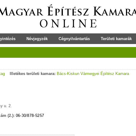
yintézés
Névjegyzék
Cégnyilvántartás
Területi kamarák
 tag
Illetékes területi kamara:
Bács-Kiskun Vármegyei Építész Kamara
y u. 2.
ám (2.):