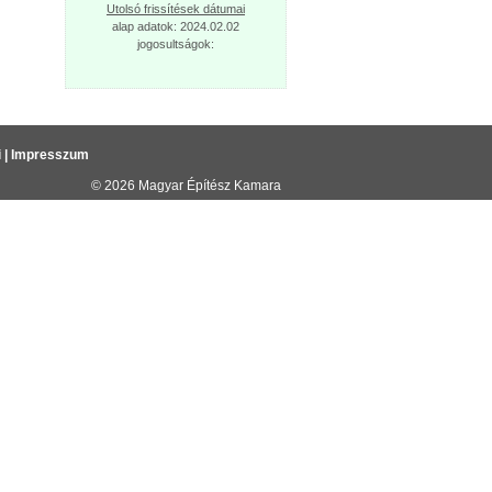
Utolsó frissítések dátumai
alap adatok: 2024.02.02
jogosultságok:
i
|
Impresszum
© 2026
Magyar Építész Kamara