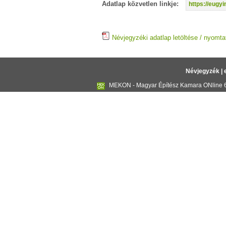
Adatlap közvetlen linkje:
https://eug
Névjegyzéki adatlap letöltése / nyomta
Névjegyzék
|
MEKON - Magyar Építész Kamara ONline 