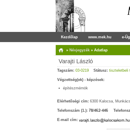
Kezdőlap
www.mek.hu
e-Üg
»
Névjegyzék
»
Adatlap
Varajti László
Tagszám:
03-0219
Státusz:
tiszteletbeli
Végzettség(ek) - képzések:
építészmérnök
Elérhetőségi cím:
6300 Kalocsa, Munkács
Telefonszám (1.):
Telefonsz
E-mail cím: