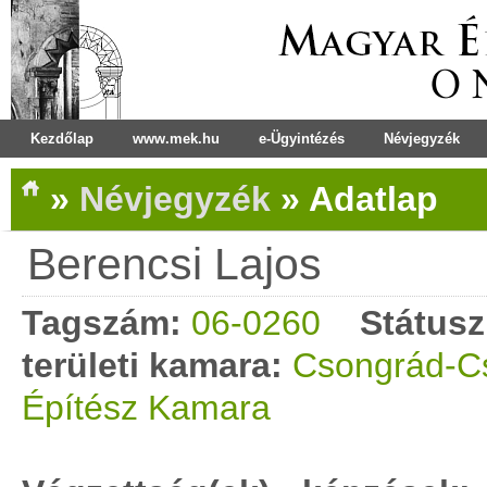
Kezdőlap
www.mek.hu
e-Ügyintézés
Névjegyzék
»
Névjegyzék
»
Adatlap
Berencsi Lajos
Tagszám:
06-0260
Státusz
területi kamara:
Csongrád-C
Építész Kamara