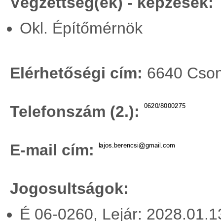
Végzettség(ek) - képzések:
Okl. Építőmérnök
Elérhetőségi cím:
6640 Csong
Telefonszám (2.):
E-mail cím:
Jogosultságok:
É 06-0260, Lejár: 2028.01.