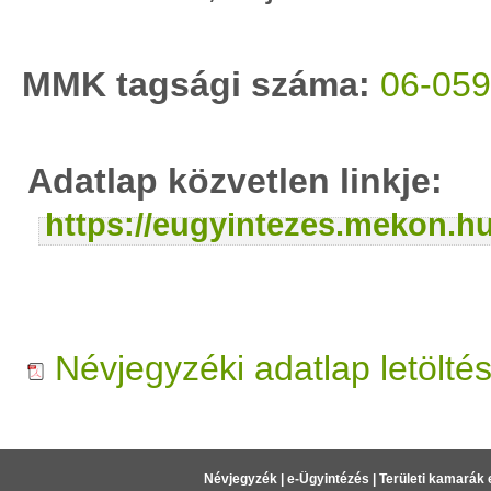
MMK tagsági száma:
06-05
Adatlap közvetlen linkje:
https://eugyintezes.mekon.
Névjegyzéki adatlap letölté
Névjegyzék
|
e-Ügyintézés
|
Területi kamarák 