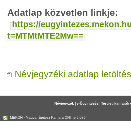
Adatlap közvetlen linkje:
https://eugyintezes.mekon.h
t=MTMtMTE2Mw==
Névjegyzéki adatlap letölté
Névjegyzék
|
e-Ügyintézés
|
Területi kamarák 
MEKON - Magyar Építész Kamara ONline 6.086