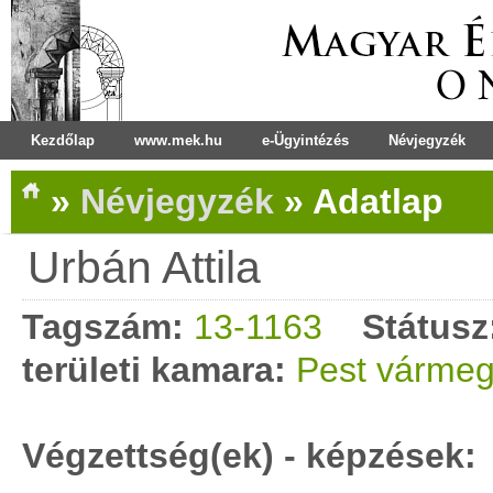
Kezdőlap
www.mek.hu
e-Ügyintézés
Névjegyzék
»
Névjegyzék
»
Adatlap
Urbán Attila
Tagszám:
13-1163
Státusz
területi kamara:
Pest vármeg
Végzettség(ek) - képzések: