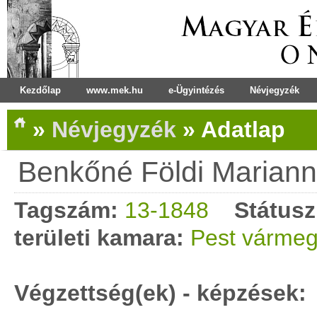
Kezdőlap
www.mek.hu
e-Ügyintézés
Névjegyzék
»
Névjegyzék
»
Adatlap
Benkőné Földi Marian
Tagszám:
13-1848
Státusz
területi kamara:
Pest vármeg
Végzettség(ek) - képzések: