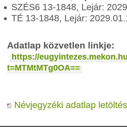
SZÉS6 13-1848, Lejár: 202
TÉ 13-1848, Lejár: 2029.01
Adatlap közvetlen linkje:
https://eugyintezes.mekon.h
t=MTMtMTg0OA==
Névjegyzéki adatlap letölté