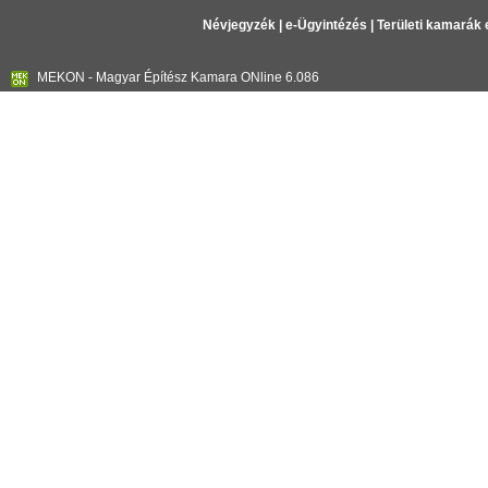
Névjegyzék
|
e-Ügyintézés
|
Területi kamarák 
MEKON - Magyar Építész Kamara ONline 6.086