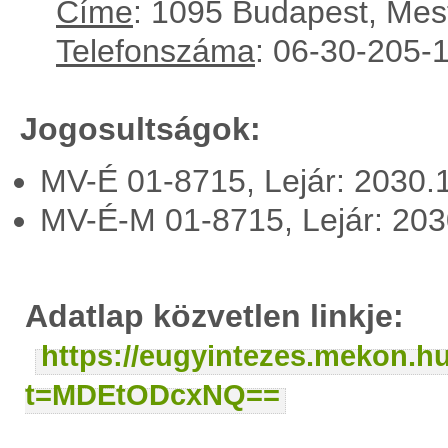
Címe
: 1095 Budapest, Mest
Telefonszáma
: 06-30-205-
Jogosultságok:
MV-É 01-8715, Lejár: 2030.
MV-É-M 01-8715, Lejár: 20
Adatlap közvetlen linkje:
https://eugyintezes.mekon.h
t=MDEtODcxNQ==