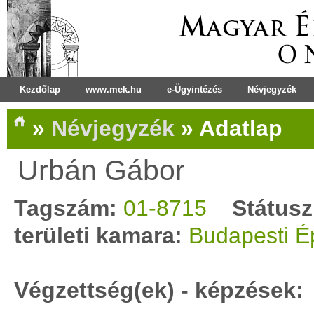
Kezdőlap
www.mek.hu
e-Ügyintézés
Névjegyzék
»
Névjegyzék
»
Adatlap
Urbán Gábor
Tagszám:
01-8715
Státusz
területi kamara:
Budapesti É
Végzettség(ek) - képzések: