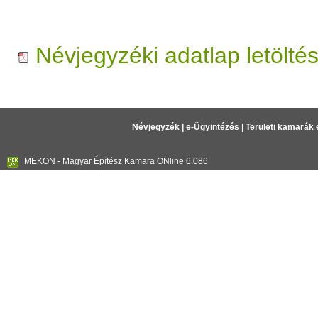
Névjegyzéki adatlap letölté
Névjegyzék
|
e-Ügyintézés
|
Területi kamarák 
MEKON - Magyar Építész Kamara ONline 6.086