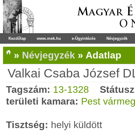
Kezdőlap
www.mek.hu
e-Ügyintézés
Névjegyzék
»
Névjegyzék
»
Adatlap
Valkai Csaba József D
Tagszám:
13-1328
Státusz
területi kamara:
Pest vármeg
Tisztség:
helyi küldött