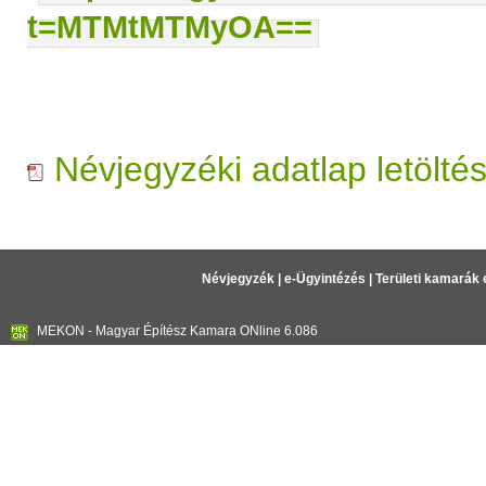
t=MTMtMTMyOA==
Névjegyzéki adatlap letölté
Névjegyzék
|
e-Ügyintézés
|
Területi kamarák 
MEKON - Magyar Építész Kamara ONline 6.086