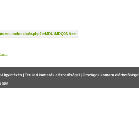
yintezes.mekon.hu/e.php?t=MDUtMDQ0NA==
tása
e-Ügyintézés
|
Területi kamarák elérhetőségei
|
Országos kamara elérhetősége
6.086