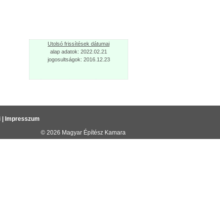
Utolsó frissítések dátumai
alap adatok: 2022.02.21
jogosultságok: 2016.12.23
i
|
Impresszum
© 2026
Magyar Építész Kamara