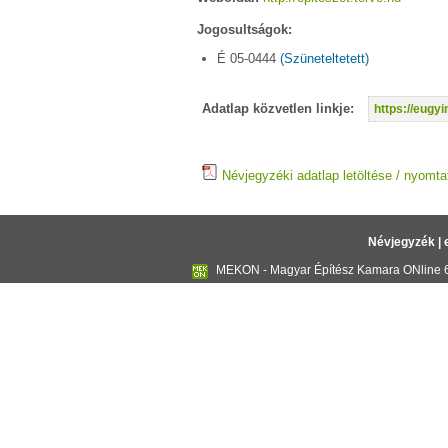
Jogosultságok:
É 05-0444
(Szüneteltetett)
Adatlap közvetlen linkje:
https://eug
Névjegyzéki adatlap letöltése / nyomta
Névjegyzék
|
MEKON - Magyar Építész Kamara ONline 