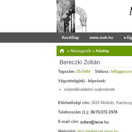
Kezdőlap
www.mek.hu
e-Üg
»
Névjegyzék
»
Adatlap
Bereczki Zoltán
Tagszám:
05-0444
Státusz:
felfüggeszte
Végzettség(ek) - képzések:
műemlékvédelmi szakmérnök
Elérhetőségi cím:
3525 Miskolc, Kazinczy 
Telefonszám (1.):
E-mail cím:
Weboldal:
http://epiteszet.terve.hu