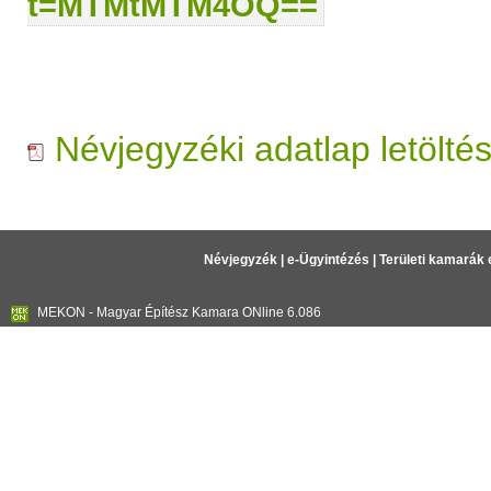
t=MTMtMTM4OQ==
Névjegyzéki adatlap letölté
Névjegyzék
|
e-Ügyintézés
|
Területi kamarák 
MEKON - Magyar Építész Kamara ONline 6.086