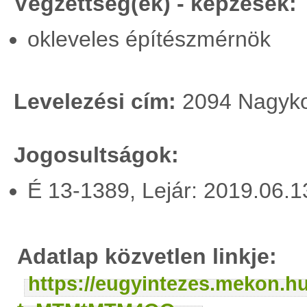
Végzettség(ek) - képzések:
okleveles építészmérnök
Levelezési cím:
2094 Nagykov
Jogosultságok:
É 13-1389, Lejár: 2019.06.
Adatlap közvetlen linkje:
https://eugyintezes.mekon.h