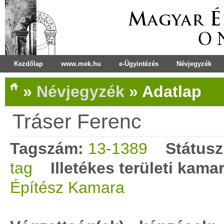
Kezdőlap
www.mek.hu
e-Ügyintézés
Névjegyzék
»
Névjegyzék
»
Adatlap
Tráser Ferenc
Tagszám:
13-1389
Státusz
tag
Illetékes területi kama
Építész Kamara