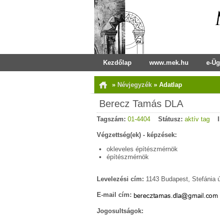
Kezdőlap
www.mek.hu
e-Üg
»
Névjegyzék
»
Adatlap
Berecz Tamás DLA
Tagszám:
01-4404
Státusz:
aktív tag
Végzettség(ek) - képzések:
okleveles építészmérnök
építészmérnök
Levelezési cím:
1143 Budapest, Stefánia út
E-mail cím:
Jogosultságok: