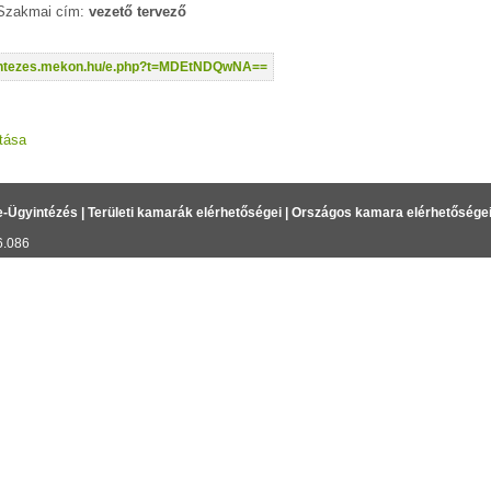
 Szakmai cím:
vezető tervező
yintezes.mekon.hu/e.php?t=MDEtNDQwNA==
tása
e-Ügyintézés
|
Területi kamarák elérhetőségei
|
Országos kamara elérhetősége
6.086