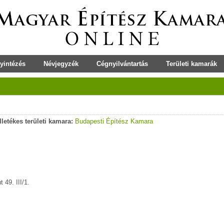
yintézés
Névjegyzék
Cégnyilvántartás
Területi kamarák
Illetékes területi kamara:
Budapesti Építész Kamara
 49. III/1.