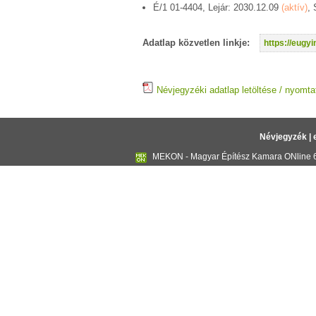
É/1 01-4404, Lejár: 2030.12.09
(aktív)
,
Adatlap közvetlen linkje:
https://eug
Névjegyzéki adatlap letöltése / nyomta
Névjegyzék
|
MEKON - Magyar Építész Kamara ONline 