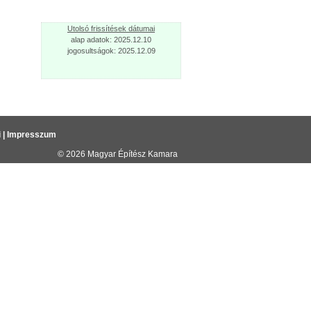
Utolsó frissítések dátumai
alap adatok: 2025.12.10
jogosultságok: 2025.12.09
i
|
Impresszum
© 2026
Magyar Építész Kamara