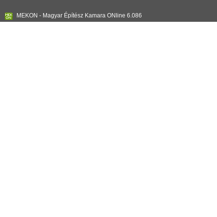
MEKON - Magyar Építész Kamara ONline 6.086