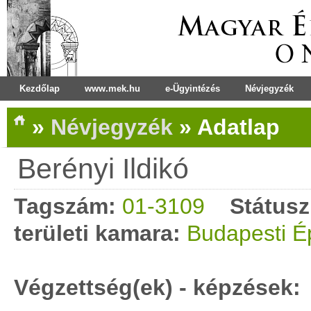
Kezdőlap
www.mek.hu
e-Ügyintézés
Névjegyzék
»
Névjegyzék
»
Adatlap
Berényi Ildikó
Tagszám:
01-3109
Státusz
területi kamara:
Budapesti É
Végzettség(ek) - képzések: