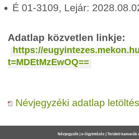
É 01-3109, Lejár: 2028.08.
Adatlap közvetlen linkje:
https://eugyintezes.mekon.h
t=MDEtMzEwOQ==
Névjegyzéki adatlap letölté
Névjegyzék
|
e-Ügyintézés
|
Területi kamarák 