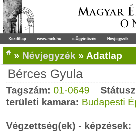
Kezdőlap
www.mek.hu
e-Ügyintézés
Névjegyzék
»
Névjegyzék
»
Adatlap
Bérces Gyula
Tagszám:
01-0649
Státusz
területi kamara:
Budapesti É
Végzettség(ek) - képzések: