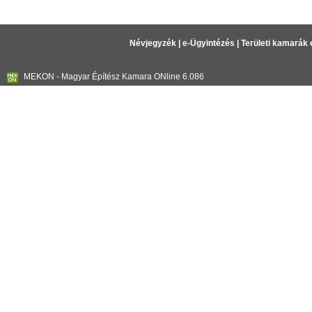
Névjegyzék
|
e-Ügyintézés
|
Területi kamarák 
MEKON - Magyar Építész Kamara ONline 6.086