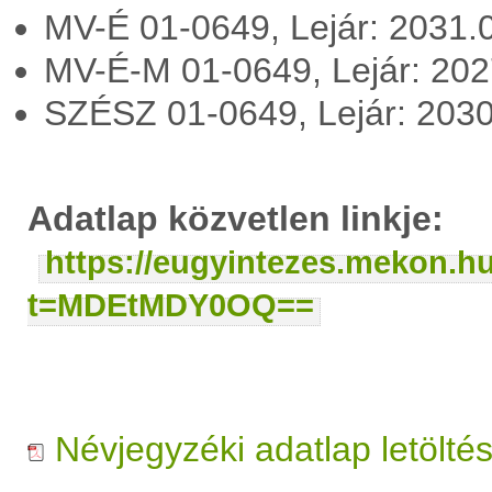
MV-É 01-0649, Lejár: 2031.
MV-É-M 01-0649, Lejár: 20
SZÉSZ 01-0649, Lejár: 203
Adatlap közvetlen linkje:
https://eugyintezes.mekon.h
t=MDEtMDY0OQ==
Névjegyzéki adatlap letölté