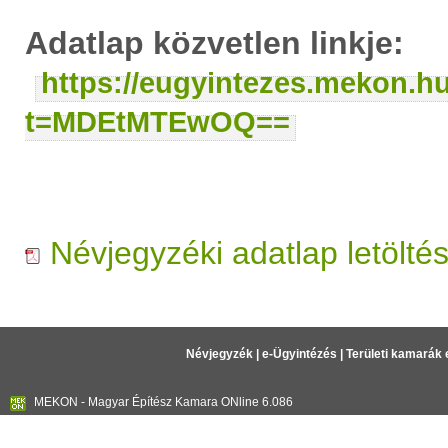
Adatlap közvetlen linkje:
https://eugyintezes.mekon.h
t=MDEtMTEwOQ==
Névjegyzéki adatlap letölté
Névjegyzék
|
e-Ügyintézés
|
Területi kamarák 
MEKON - Magyar Építész Kamara ONline 6.086