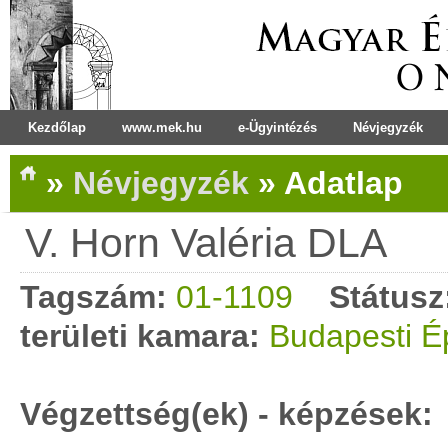
Kezdőlap
www.mek.hu
e-Ügyintézés
Névjegyzék
»
Névjegyzék
»
Adatlap
V. Horn Valéria DLA
Tagszám:
01-1109
Státusz
területi kamara:
Budapesti É
Végzettség(ek) - képzések: