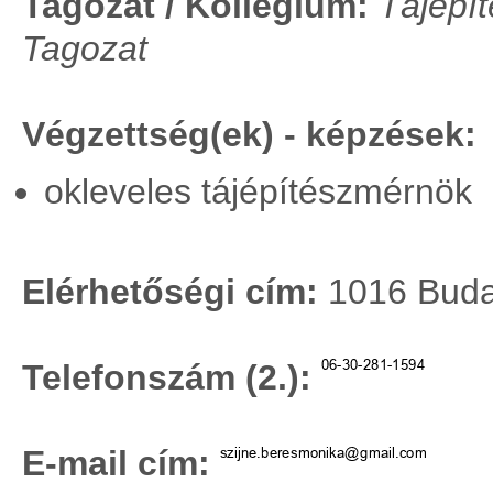
Tagozat / Kollégium:
Tájépít
Tagozat
Végzettség(ek) - képzések:
okleveles tájépítészmérnök
Elérhetőségi cím:
1016 Budap
Telefonszám (2.):
E-mail cím: