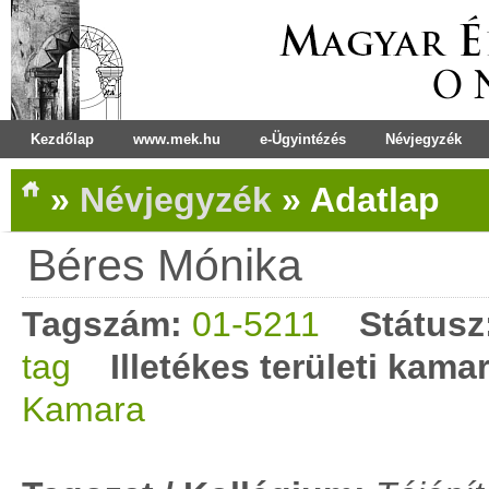
Kezdőlap
www.mek.hu
e-Ügyintézés
Névjegyzék
»
Névjegyzék
»
Adatlap
Béres Mónika
Tagszám:
01-5211
Státusz
tag
Illetékes területi kama
Kamara