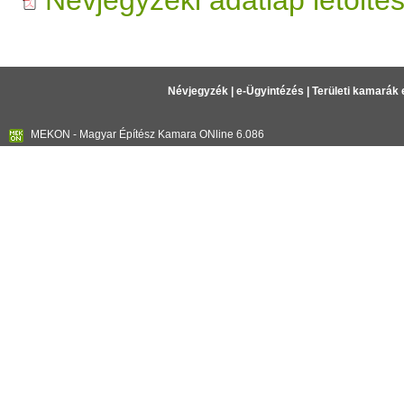
Névjegyzéki adatlap letölté
Névjegyzék
|
e-Ügyintézés
|
Területi kamarák 
MEKON - Magyar Építész Kamara ONline 6.086