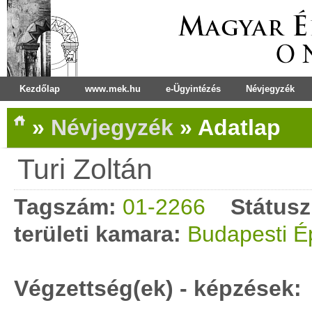
Kezdőlap
www.mek.hu
e-Ügyintézés
Névjegyzék
»
Névjegyzék
»
Adatlap
Turi Zoltán
Tagszám:
01-2266
Státusz
területi kamara:
Budapesti É
Végzettség(ek) - képzések: