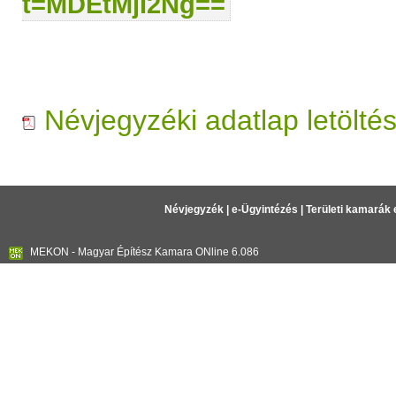
t=MDEtMjI2Ng==
Névjegyzéki adatlap letölté
Névjegyzék
|
e-Ügyintézés
|
Területi kamarák 
MEKON - Magyar Építész Kamara ONline 6.086