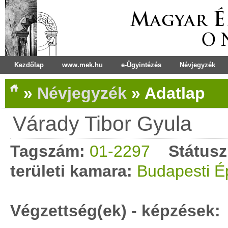
Kezdőlap
www.mek.hu
e-Ügyintézés
Névjegyzék
»
Névjegyzék
»
Adatlap
Várady Tibor Gyula
Tagszám:
01-2297
Státusz
területi kamara:
Budapesti É
Végzettség(ek) - képzések: