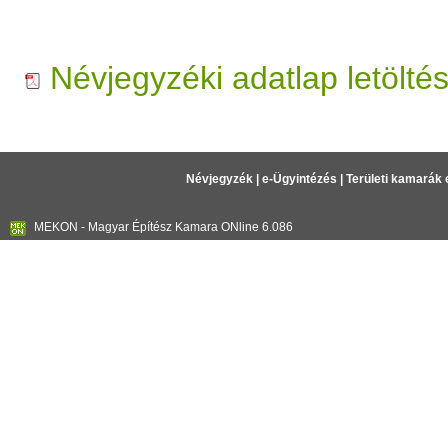
Névjegyzéki adatlap letölté
Névjegyzék
|
e-Ügyintézés
|
Területi kamarák 
MEKON - Magyar Építész Kamara ONline 6.086