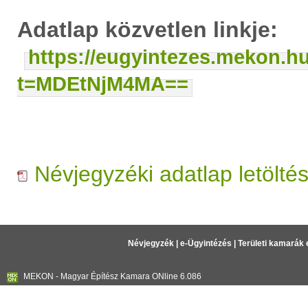
Adatlap közvetlen linkje:
https://eugyintezes.mekon.h
t=MDEtNjM4MA==
Névjegyzéki adatlap letölté
Névjegyzék
|
e-Ügyintézés
|
Területi kamarák 
MEKON - Magyar Építész Kamara ONline 6.086