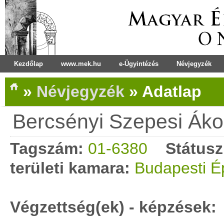
Kezdőlap
www.mek.hu
e-Ügyintézés
Névjegyzék
»
Névjegyzék
»
Adatlap
Bercsényi Szepesi Áko
Tagszám:
01-6380
Státusz
területi kamara:
Budapesti É
Végzettség(ek) - képzések: