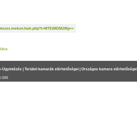
yintezes.mekon.hu/e.php?t=MTEtMDM2Mg==
tása
e-Ügyintézés
|
Területi kamarák elérhetőségei
|
Országos kamara elérhetősége
6.086