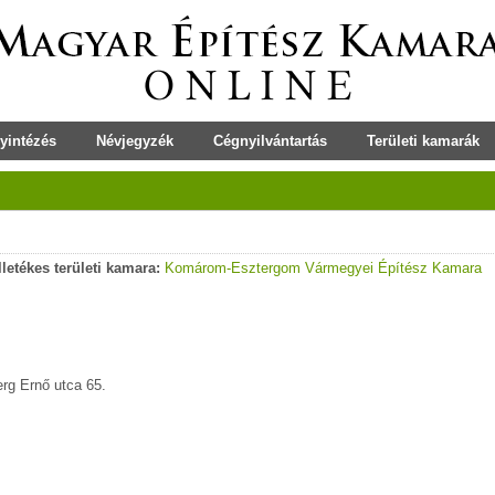
yintézés
Névjegyzék
Cégnyilvántartás
Területi kamarák
lletékes területi kamara:
Komárom-Esztergom Vármegyei Építész Kamara
rg Ernő utca 65.