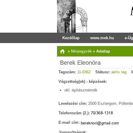
Kezdőlap
www.mek.hu
e-Üg
»
Névjegyzék
»
Adatlap
Berek Eleonóra
Tagszám:
11-0362
Státusz:
aktív tag
I
Végzettség(ek) - képzések:
okl. építészmérnök
Levelezési cím:
2500 Esztergom, Pöltenbe
Telefonszám (2.):
E-mail cím:
Jogosultságok: