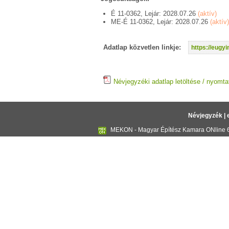
É 11-0362, Lejár: 2028.07.26
(aktív)
ME-É 11-0362, Lejár: 2028.07.26
(aktív)
Adatlap közvetlen linkje:
https://eug
Névjegyzéki adatlap letöltése / nyomta
Névjegyzék
|
MEKON - Magyar Építész Kamara ONline 