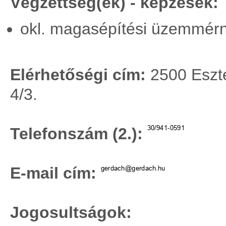
Végzettség(ek) - képzések:
okl. magasépítési üzemmér
Elérhetőségi cím:
2500 Eszte
4/3.
Telefonszám (2.):
E-mail cím:
Jogosultságok: