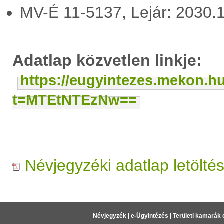
MV-É 11-5137, Lejár: 2030.
Adatlap közvetlen linkje:
https://eugyintezes.mekon.h
t=MTEtNTEzNw==
Névjegyzéki adatlap letölté
Névjegyzék
|
e-Ügyintézés
|
Területi kamarák 