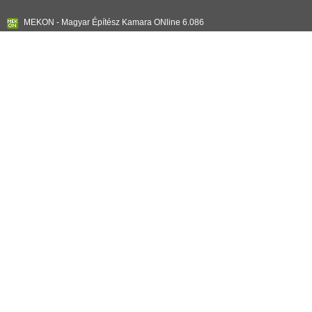
MEKON - Magyar Építész Kamara ONline 6.086