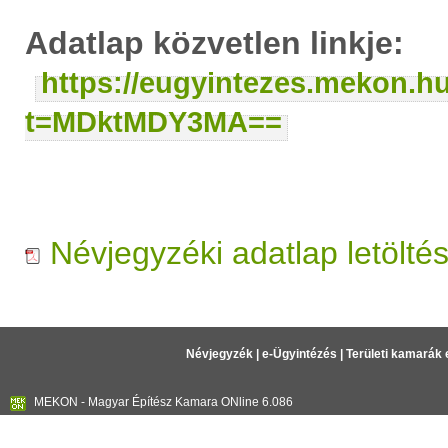
Adatlap közvetlen linkje:
https://eugyintezes.mekon.h
t=MDktMDY3MA==
Névjegyzéki adatlap letölté
Névjegyzék
|
e-Ügyintézés
|
Területi kamarák 
MEKON - Magyar Építész Kamara ONline 6.086