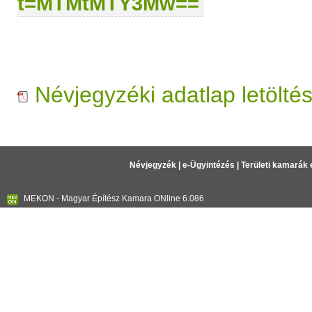
t=MTMtMTY3Mw==
Névjegyzéki adatlap letölté
Névjegyzék
|
e-Ügyintézés
|
Területi kamarák 
MEKON - Magyar Építész Kamara ONline 6.086