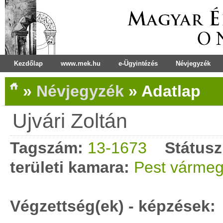
Kezdőlap
www.mek.hu
e-Ügyintézés
Névjegyzék
»
Névjegyzék
»
Adatlap
Ujvári Zoltán
Tagszám:
13-1673
Státusz
területi kamara:
Pest vármeg
Végzettség(ek) - képzések: