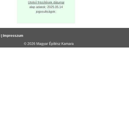
Utolsó frissítések dátumai
alap adatok: 2025.05.14
jogosultságok:
i
|
Impresszum
© 2026
Magyar Építész Kamara