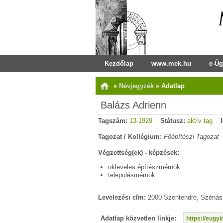
Kezdőlap
www.mek.hu
e-Üg
»
Névjegyzék
»
Adatlap
Balázs Adrienn
Tagszám:
13-1929
Státusz:
aktív tag
Tagozat / Kollégium:
Főépítészi Tagozat
Végzettség(ek) - képzések:
okleveles építészmérnök
településmérnök
Levelezési cím:
2000 Szentendre, Szénás 
Adatlap közvetlen linkje:
https://eug