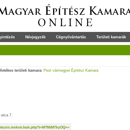
yintézés
Névjegyzék
Cégnyilvántartás
Területi kamarák
Illetékes területi kamara:
Pest vármegyei Építész Kamara
utca 7.
yintezes.mekon.hu/e.php?t=MTMtMTkyOQ==