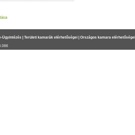
tása
e-Ügyintézés
|
Területi kamarák elérhetőségei
|
Országos kamara elérhetősége
6.086