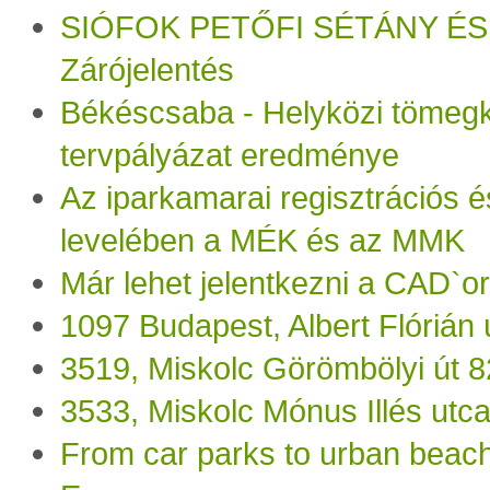
SIÓFOK PETŐFI SÉTÁNY ÉS
Zárójelentés
Békéscsaba - Helyközi tömegk
tervpályázat eredménye
Az iparkamarai regisztrációs és
levelében a MÉK és az MMK
Már lehet jelentkezni a CAD`or
1097 Budapest, Albert Flórián 
3519, Miskolc Görömbölyi út 8
3533, Miskolc Mónus Illés utc
From car parks to urban beach