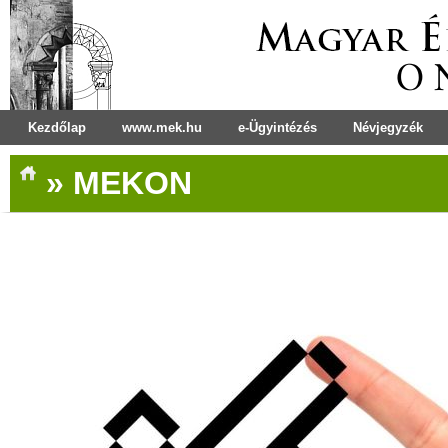
Kezdőlap
www.mek.hu
e-Ügyintézés
Névjegyzék
»
MEKON