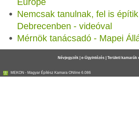
Europe
Nemcsak tanulnak, fel is építi
Debrecenben - videóval
Mérnök tanácsadó - Mapei Áll
Névjegyzék
|
e-Ügyintézés
|
Területi kamarák 
MEKON - Magyar Építész Kamara ONline 6.086