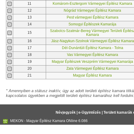
11
Komárom-Esztergom Vármegyei Építész Kamara
12
Nógrád Vármegyei Építész Kamara
13
Pest vármegyei Építész Kamara
14
Somogyi Építészek Kamarája
Szabolcs-Szatmár-Bereg Vármegyei Területi Építés
15
Kamara
16
Jász-Nagykun-Szolnok Vármegyei Építész Kamara
17
Dél-Dunántúli Építész Kamara - Tolna
18
Vas Vármegyei Építész Kamara
19
Magyar Építészek Veszprém Vármegyei Kamarája
20
Zala Vármegyei Építész Kamara
21
Magyar Építész Kamara
* Amennyiben a státusz inaktív, úgy az adott területi építész kamara tit
kapcsolatos ügyekben a megjelölt területi építész kamarához kell fordulni
Névjegyzék
|
e-Ügyintézés
|
Területi kamarák 
MEKON - Magyar Építész Kamara ONline 6.086