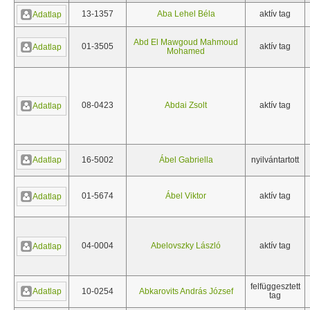
13-1357
Aba Lehel Béla
aktív tag
Adatlap
Abd El Mawgoud Mahmoud
01-3505
aktív tag
Adatlap
Mohamed
08-0423
Abdai Zsolt
aktív tag
Adatlap
Adatlap
16-5002
Ábel Gabriella
nyilvántartott
01-5674
Ábel Viktor
aktív tag
Adatlap
04-0004
Abelovszky László
aktív tag
Adatlap
felfüggesztett
Adatlap
10-0254
Abkarovits András József
tag