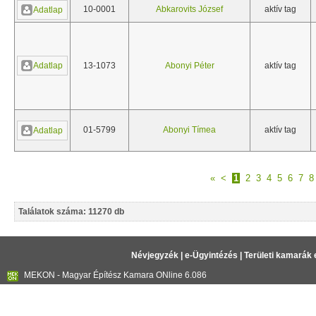
10-0001
Abkarovits József
aktív tag
Adatlap
Adatlap
13-1073
Abonyi Péter
aktív tag
01-5799
Abonyi Tímea
aktív tag
Adatlap
«
<
1
2
3
4
5
6
7
8
Találatok száma: 11270 db
Névjegyzék
|
e-Ügyintézés
|
Területi kamarák 
MEKON - Magyar Építész Kamara ONline 6.086