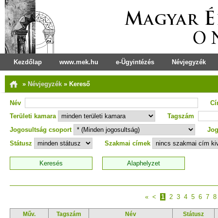
Kezdőlap
www.mek.hu
e-Ügyintézés
Névjegyzék
»
Névjegyzék
»
Kereső
Név
C
Területi kamara
Tagszám
Jogosultság csoport
Jog
Státusz
Szakmai címek
«
<
1
2
3
4
5
6
7
8
Műv.
Tagszám
Név
Státusz