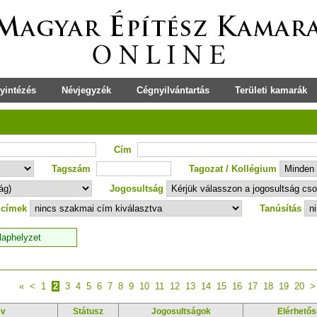
yintézés
Névjegyzék
Cégnyilvántartás
Területi kamarák
Cím
Tagszám
Tagozat / Kollégium
Jogosultság
 címek
Tanúsítás
«
<
1
2
3
4
5
6
7
8
9
10
11
12
13
14
15
16
17
18
19
20
>
év
Státusz
Jogosultságok
Elérhetős