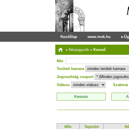
Kezdőlap
www.mek.hu
e-Üg
»
Névjegyzék
»
Kereső
Név
Területi kamara
Jogosultság csoport
Státusz
Szakmai
Műv.
Tagszám
N