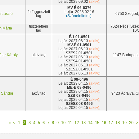
Lejár: 2029.09.02
(aktív)
;
MV-É 06-6376
felfüggesztett
Lejár: 2028.02.16
 László
6753 Szeged, 
tag
(Szüneteltetett)
;
tiszteletbeli
7624 Pécs, Széke
 Mária
tag
16/
É/1 01-0501
Lejár: 2027.06.13
(aktív)
;
MV-É 01-0501
Lejár: 2027.06.13
(aktív)
;
SZÉS2 01-0501
ter Károly
aktív tag
1147 Budapest, 
Lejár: 2027.06.13
(aktív)
;
SZÉS4 01-0501
Lejár: 2027.06.13
(aktív)
;
SZÉSZ 01-0501
Lejár: 2027.06.13
(aktív)
;
É 08-0496
Lejár: 2029.04.15
(aktív)
;
ME-É 08-0496
Lejár: 2029.04.15
(aktív)
;
 Sándor
aktív tag
9423 Ágfalva, C
SZB 08-0496
Lejár: 2029.04.15
(aktív)
;
SZÉSZ 08-0496
Lejár: 2029.04.15
(aktív)
;
«
<
1
2
3
4
5
6
7
8
9
10
11
12
13
14
15
16
17
18
19
20
>