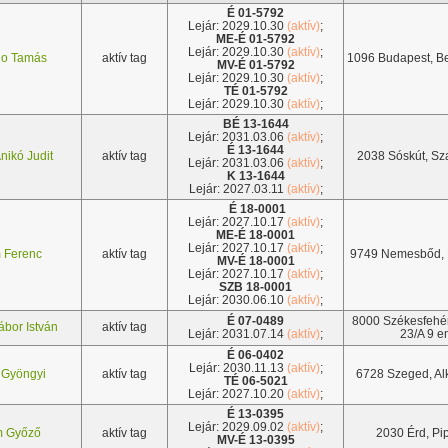
É 01-5792
Lejár: 2029.10.30
(aktív)
;
ME-É 01-5792
Lejár: 2029.10.30
(aktív)
;
o Tamás
aktív tag
1096 Budapest, Be
MV-É 01-5792
Lejár: 2029.10.30
(aktív)
;
TÉ 01-5792
Lejár: 2029.10.30
(aktív)
;
BÉ 13-1644
Lejár: 2031.03.06
(aktív)
;
É 13-1644
ikó Judit
aktív tag
2038 Sóskút, Sz
Lejár: 2031.03.06
(aktív)
;
K 13-1644
Lejár: 2027.03.11
(aktív)
;
É 18-0001
Lejár: 2027.10.17
(aktív)
;
ME-É 18-0001
Lejár: 2027.10.17
(aktív)
;
 Ferenc
aktív tag
9749 Nemesbőd, K
MV-É 18-0001
Lejár: 2027.10.17
(aktív)
;
SZB 18-0001
Lejár: 2030.06.10
(aktív)
;
É 07-0489
8000 Székesfehér
bor István
aktív tag
Lejár: 2031.07.14
(aktív)
;
23/A 9 em
É 06-0402
Lejár: 2030.11.13
(aktív)
;
Gyöngyi
aktív tag
6728 Szeged, Al
TÉ 06-5021
Lejár: 2027.10.20
(aktív)
;
É 13-0395
Lejár: 2029.09.02
(aktív)
;
 Győző
aktív tag
2030 Érd, Pip
MV-É 13-0395