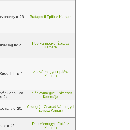
rzenczey u. 28.
Budapesti Építész Kamara
Pest vármegyei Építész
abadság tér 2.
Kamara
Vas Vármegyei Építész
ossuth L. u. 1.
Kamara
vár, Sarló utca
Fejér Vármegyei Építészek
. 2 a.
Kamarája
Csongrád-Csanád Vármegyei
kotmány u. 20.
Építész Kamara
Pest vármegyei Építész
acs u. 2/a.
Kamara