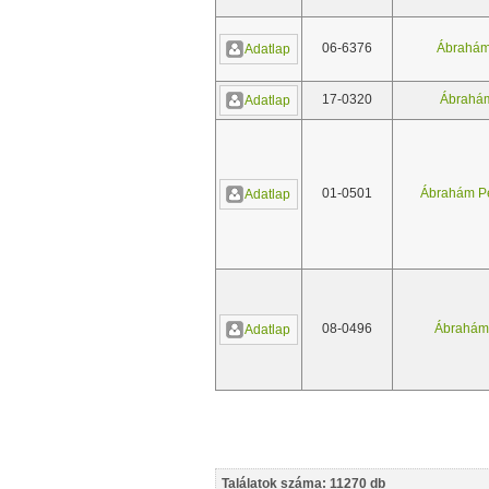
06-6376
Ábrahám
Adatlap
17-0320
Ábrahám
Adatlap
01-0501
Ábrahám Pé
Adatlap
08-0496
Ábrahám
Adatlap
Találatok száma: 11270 db