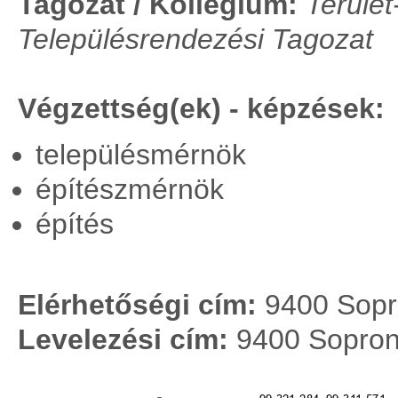
Tagozat / Kollégium:
Terület
Településrendezési Tagozat
Végzettség(ek) - képzések:
településmérnök
építészmérnök
építés
Elérhetőségi cím:
9400 Sopro
Levelezési cím:
9400 Sopron,