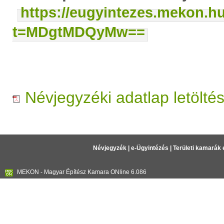
https://eugyintezes.mekon.h
t=MDgtMDQyMw==
Névjegyzéki adatlap letölté
Névjegyzék
|
e-Ügyintézés
|
Területi kamarák 
MEKON - Magyar Építész Kamara ONline 6.086