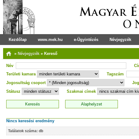
Kezdőlap
www.mek.hu
e-Ügyintézés
Névjegyzék
»
Névjegyzék
»
Kereső
Név
C
Területi kamara
Tagszám
Jogosultság csoport
Jog
Státusz
Szakmai címek
Nincs keresési eredmény
Találatok száma: db