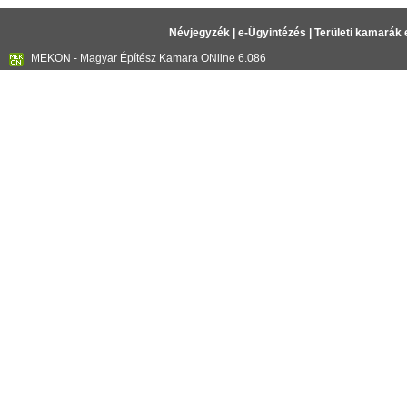
Névjegyzék
|
e-Ügyintézés
|
Területi kamarák 
MEKON - Magyar Építész Kamara ONline 6.086