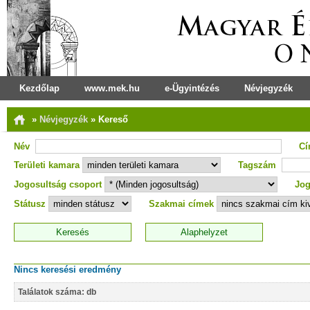
Kezdőlap
www.mek.hu
e-Ügyintézés
Névjegyzék
»
Névjegyzék
»
Kereső
Név
C
Területi kamara
Tagszám
Jogosultság csoport
Jog
Státusz
Szakmai címek
Nincs keresési eredmény
Találatok száma: db