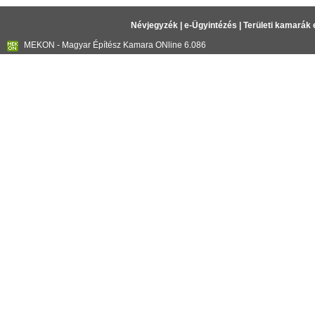
Névjegyzék
|
e-Ügyintézés
|
Területi kamarák 
MEKON - Magyar Építész Kamara ONline 6.086