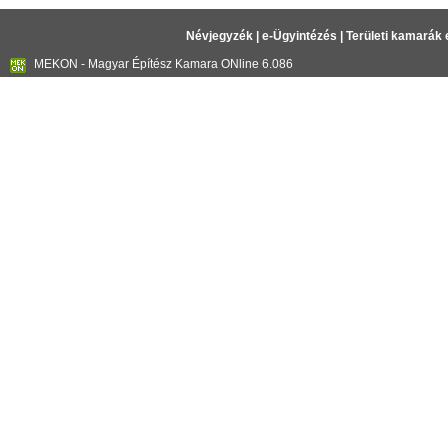
Névjegyzék
|
e-Ügyintézés
|
Területi kamarák 
MEKON - Magyar Építész Kamara ONline 6.086