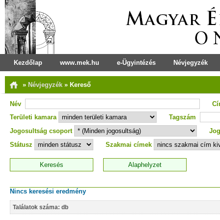
Kezdőlap
www.mek.hu
e-Ügyintézés
Névjegyzék
»
Névjegyzék
»
Kereső
Név
C
Területi kamara
Tagszám
Jogosultság csoport
Jog
Státusz
Szakmai címek
Nincs keresési eredmény
Találatok száma: db