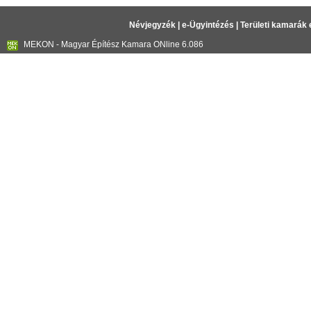
Névjegyzék
|
e-Ügyintézés
|
Területi kamarák 
MEKON - Magyar Építész Kamara ONline 6.086