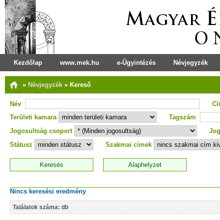
Kezdőlap
www.mek.hu
e-Ügyintézés
Névjegyzék
»
Névjegyzék
»
Kereső
Név
C
Területi kamara
Tagszám
Jogosultság csoport
Jog
Státusz
Szakmai címek
Nincs keresési eredmény
Találatok száma: db