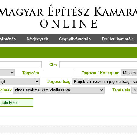
yintézés
Névjegyzék
Cégnyilvántartás
Területi kamarák
Cím
Tagszám
Tagozat / Kollégium
Jogosultság
 címek
Tanúsítás