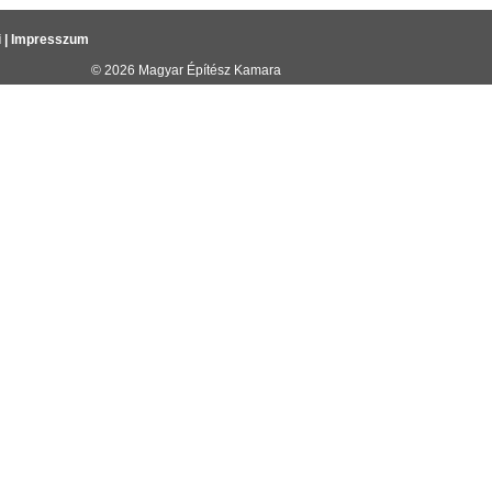
i
|
Impresszum
© 2026
Magyar Építész Kamara