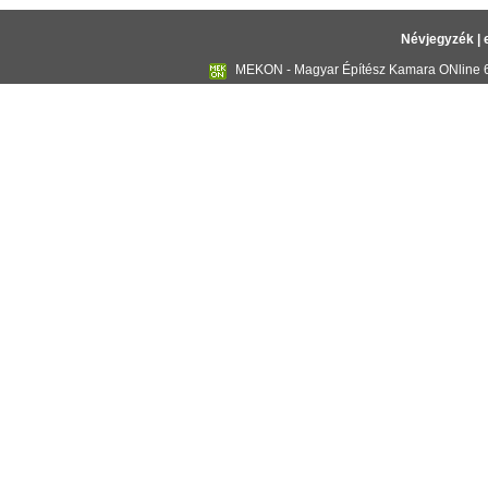
Névjegyzék
|
MEKON - Magyar Építész Kamara ONline 