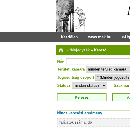
Kezdőlap
www.mek.hu
e-Üg
»
Névjegyzék
»
Kereső
Név
Területi kamara
Jogosultság csoport
Státusz
Szakmai
Nincs keresési eredmény
Találatok száma: db