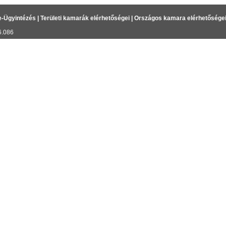
e-Ügyintézés
|
Területi kamarák elérhetőségei
|
Országos kamara elérhetősége
6.086