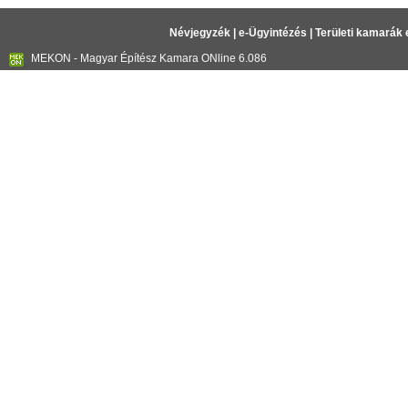
Névjegyzék
|
e-Ügyintézés
|
Területi kamarák 
MEKON - Magyar Építész Kamara ONline 6.086