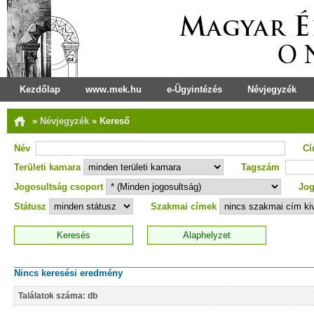
Kezdőlap
www.mek.hu
e-Ügyintézés
Névjegyzék
»
Névjegyzék
»
Kereső
Név
C
Területi kamara
Tagszám
Jogosultság csoport
Jog
Státusz
Szakmai címek
Nincs keresési eredmény
Találatok száma: db